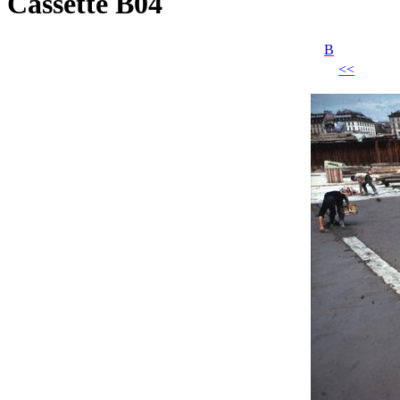
Cassette B04
B
<<