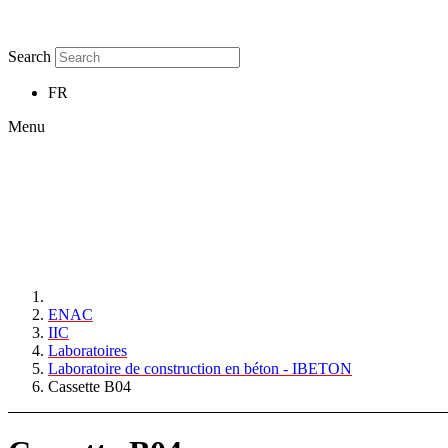
Search
FR
Menu
ENAC
IIC
Laboratoires
Laboratoire de construction en béton - IBETON
Cassette B04