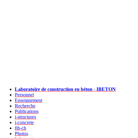
Laboratoire de construction en béton - IBETON
Personnel
Enseignement
Recherche
Publications
i-structures
i-concrete
fib-ch
Photos