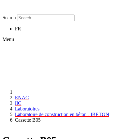
Search
FR
Menu
ENAC
IIC
Laboratoires
Laboratoire de construction en béton - IBETON
Cassette B05