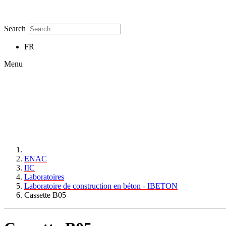
Search
FR
Menu
ENAC
IIC
Laboratoires
Laboratoire de construction en béton - IBETON
Cassette B05