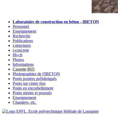
Laboratoire de construction en béton - IBETON
Personnel
Enseignement
Recherche
Publications
i-structures
i-concrete
fib-ch
Photos
Informations
Cassette B05
Photographies de l'IBETON
Ponts poutres préfabriqués
Ponts sur cintre fixe
Ponts en encorbellement
Ponts mixtes et poussés
Enseignement
Chantiers, etc.