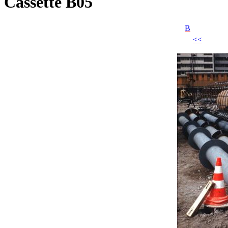
Cassette B05
B
<<