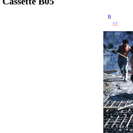
Cassette B05
B
<<