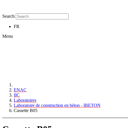
Search
FR
Menu
ENAC
IIC
Laboratoires
Laboratoire de construction en béton - IBETON
Cassette B05