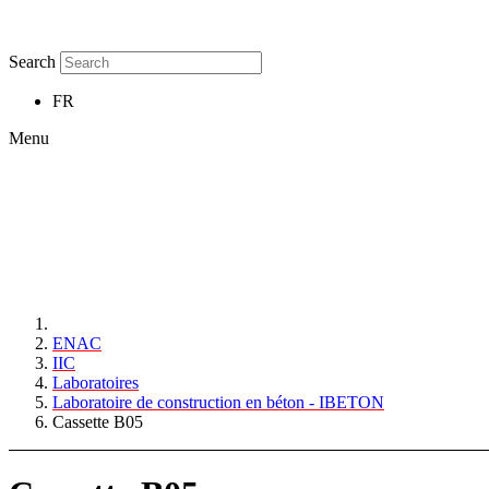
Search
FR
Menu
ENAC
IIC
Laboratoires
Laboratoire de construction en béton - IBETON
Cassette B05