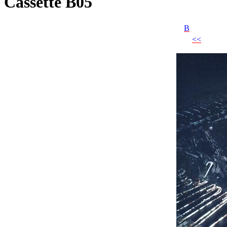
Cassette B05
B
<<