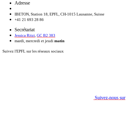
Adresse
IBETON, Station 18, EPFL, CH-1015 Lausanne, Suisse
+41 21 693 28 86
Secrétariat
Jessica Ritzi
,
GC B2 383
mardi, mercredi et jeudi
matin
Suivez l'EPFL sur les réseaux sociaux
Suivez-nous sur