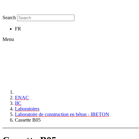
Search
FR
Menu
ENAC
IIC
Laboratoires
Laboratoire de construction en béton - IBETON
Cassette B05