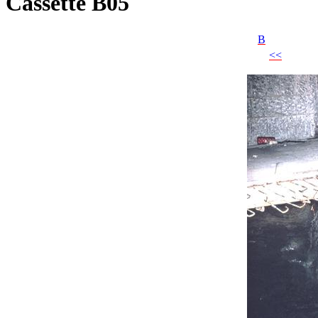
Cassette B05
B
<<