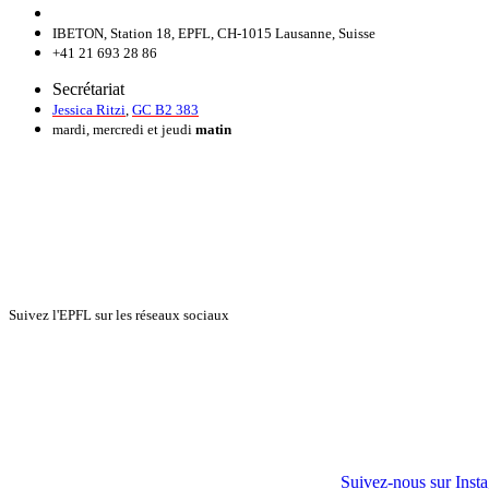
IBETON, Station 18, EPFL, CH-1015 Lausanne, Suisse
+41 21 693 28 86
Secrétariat
Jessica Ritzi
,
GC B2 383
mardi, mercredi et jeudi
matin
Suivez l'EPFL sur les réseaux sociaux
Suivez-nous sur Inst