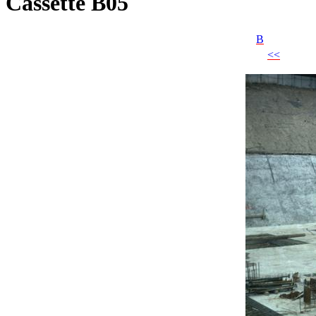
Cassette B05
B
<<