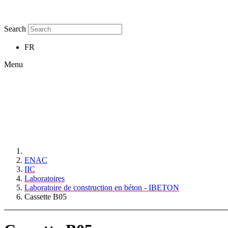
Search
FR
Menu
ENAC
IIC
Laboratoires
Laboratoire de construction en béton - IBETON
Cassette B05