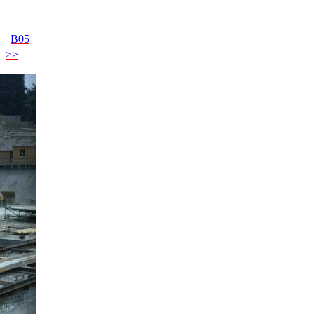
B05
>>