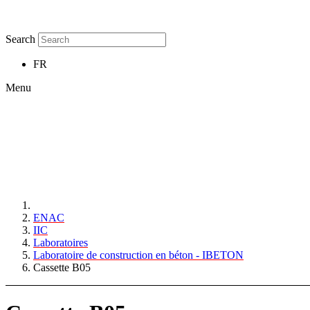
Search
FR
Menu
ENAC
IIC
Laboratoires
Laboratoire de construction en béton - IBETON
Cassette B05