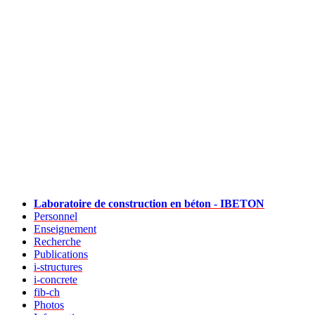
Laboratoire de construction en béton - IBETON
Personnel
Enseignement
Recherche
Publications
i-structures
i-concrete
fib-ch
Photos