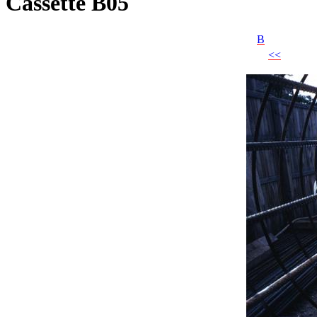
Cassette B05
B
<<