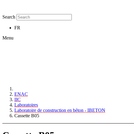
Search
FR
Menu
ENAC
IIC
Laboratoires
Laboratoire de construction en béton - IBETON
Cassette B05