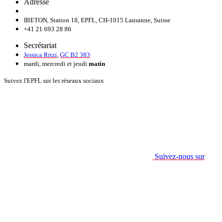
Adresse
IBETON, Station 18, EPFL, CH-1015 Lausanne, Suisse
+41 21 693 28 86
Secrétariat
Jessica Ritzi
,
GC B2 383
mardi, mercredi et jeudi
matin
Suivez l'EPFL sur les réseaux sociaux
Suivez-nous sur