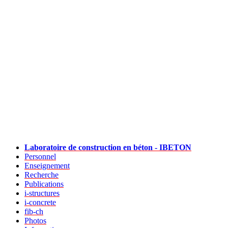
Laboratoire de construction en béton - IBETON
Personnel
Enseignement
Recherche
Publications
i-structures
i-concrete
fib-ch
Photos