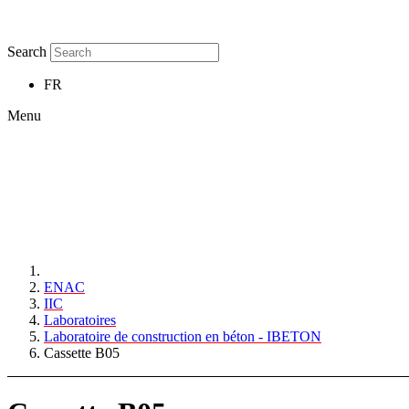
Search
FR
Menu
ENAC
IIC
Laboratoires
Laboratoire de construction en béton - IBETON
Cassette B05