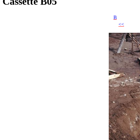
Cassette B05
B
<<