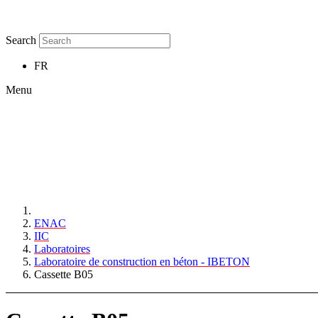
Search
FR
Menu
ENAC
IIC
Laboratoires
Laboratoire de construction en béton - IBETON
Cassette B05