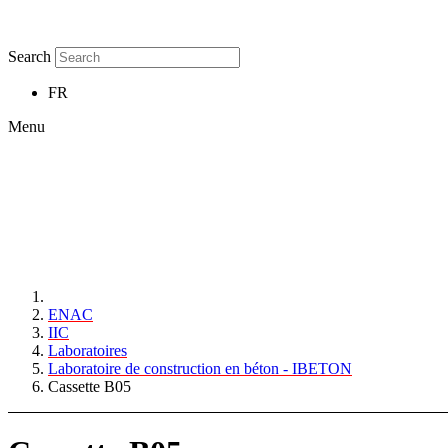
Search
FR
Menu
ENAC
IIC
Laboratoires
Laboratoire de construction en béton - IBETON
Cassette B05