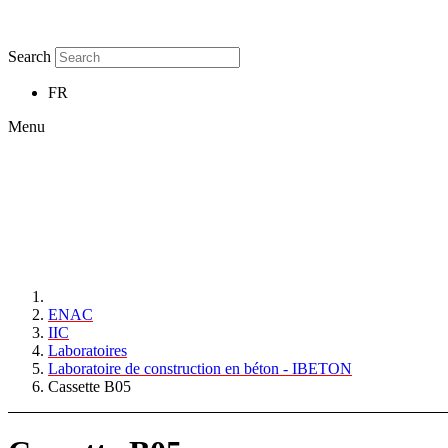
Search
FR
Menu
ENAC
IIC
Laboratoires
Laboratoire de construction en béton - IBETON
Cassette B05