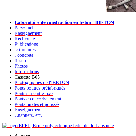
Laboratoire de construction en béton - IBETON
Personnel
Enseignement
Recherche
Publications
i-structures
i-concrete
fib-ch
Photos
Informations
Cassette B05
Photographies de l'IBETON
Ponts poutres préfabriqués
Ponts sur cintre fixe
Ponts en encorbellement
Ponts mixtes et poussés
Enseignement
Chantiers, etc.
Adresse