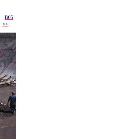
B05
>>