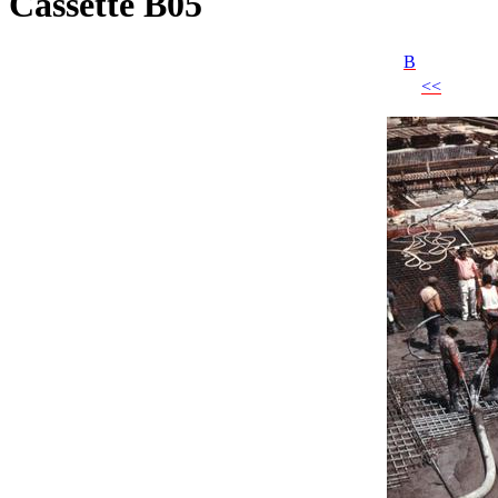
Cassette B05
B
<<