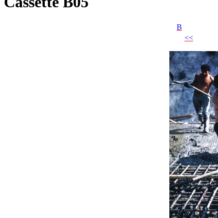
Cassette B05
B
<<