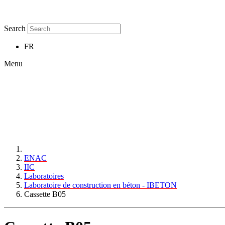
Search
FR
Menu
ENAC
IIC
Laboratoires
Laboratoire de construction en béton - IBETON
Cassette B05