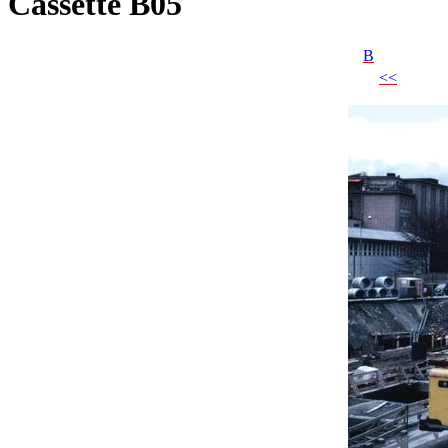
Cassette B05
B
<<