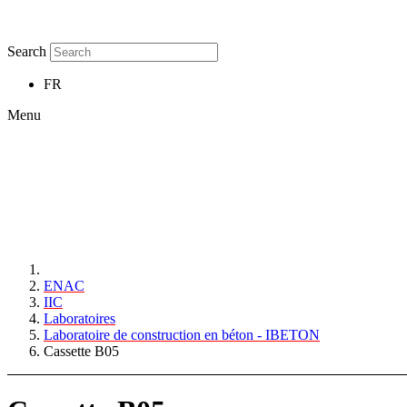
Search
FR
Menu
ENAC
IIC
Laboratoires
Laboratoire de construction en béton - IBETON
Cassette B05