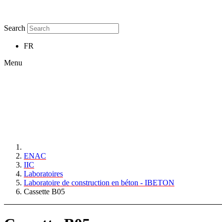
Search
FR
Menu
ENAC
IIC
Laboratoires
Laboratoire de construction en béton - IBETON
Cassette B05