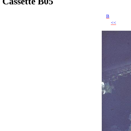
Cassette B05
B
<<