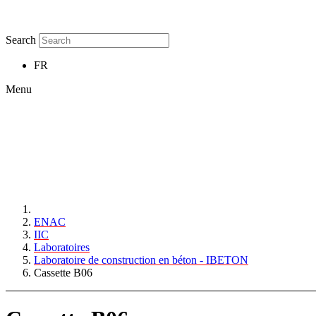
Search
FR
Menu
ENAC
IIC
Laboratoires
Laboratoire de construction en béton - IBETON
Cassette B06