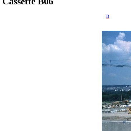
Cassette B06
B