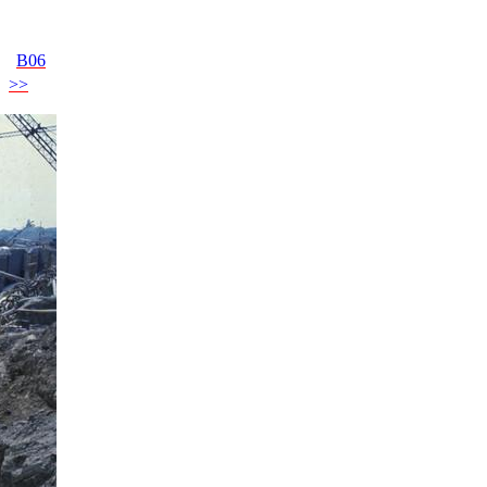
B06
>>