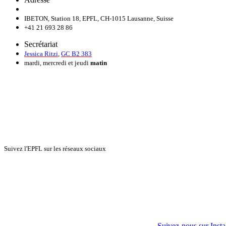
IBETON, Station 18, EPFL, CH-1015 Lausanne, Suisse
+41 21 693 28 86
Secrétariat
Jessica Ritzi
,
GC B2 383
mardi, mercredi et jeudi
matin
Suivez l'EPFL sur les réseaux sociaux
Suivez-nous sur Inst