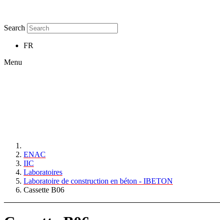
Search
FR
Menu
ENAC
IIC
Laboratoires
Laboratoire de construction en béton - IBETON
Cassette B06