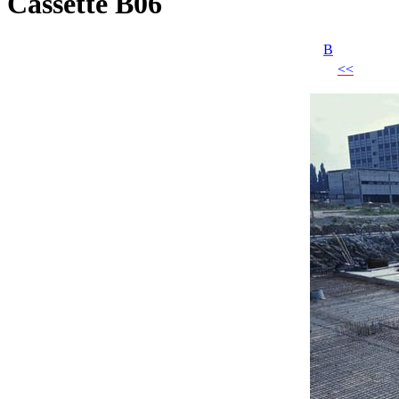
Cassette B06
B
<<