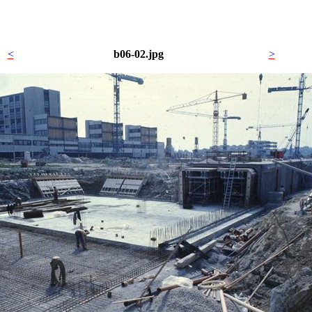
<
b06-02.jpg
>