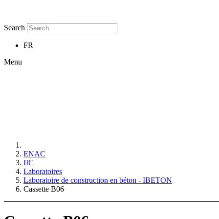
Search
FR
Menu
ENAC
IIC
Laboratoires
Laboratoire de construction en béton - IBETON
Cassette B06