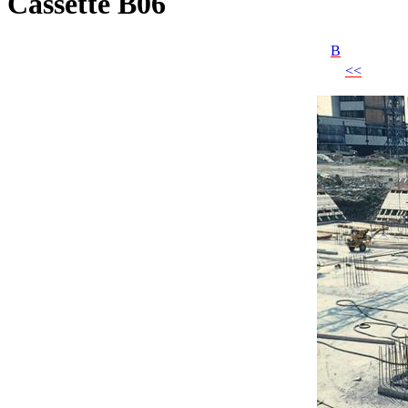
Cassette B06
B
<<