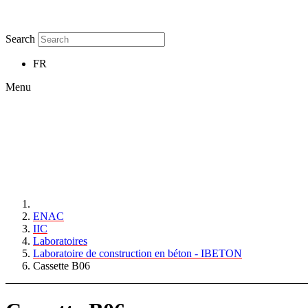
Search
FR
Menu
ENAC
IIC
Laboratoires
Laboratoire de construction en béton - IBETON
Cassette B06