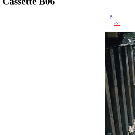
Cassette B06
B
<<