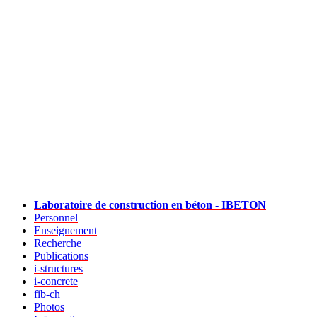
Laboratoire de construction en béton - IBETON
Personnel
Enseignement
Recherche
Publications
i-structures
i-concrete
fib-ch
Photos