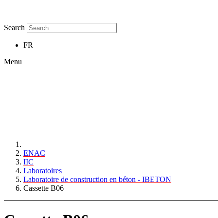
Search
FR
Menu
ENAC
IIC
Laboratoires
Laboratoire de construction en béton - IBETON
Cassette B06