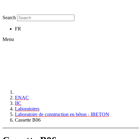
Search
FR
Menu
ENAC
IIC
Laboratoires
Laboratoire de construction en béton - IBETON
Cassette B06