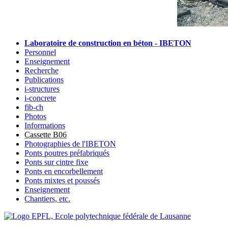
Laboratoire de construction en béton - IBETON
Personnel
Enseignement
Recherche
Publications
i-structures
i-concrete
fib-ch
Photos
Informations
Cassette B06
Photographies de l'IBETON
Ponts poutres préfabriqués
Ponts sur cintre fixe
Ponts en encorbellement
Ponts mixtes et poussés
Enseignement
Chantiers, etc.