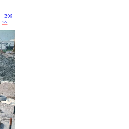
B06
>>