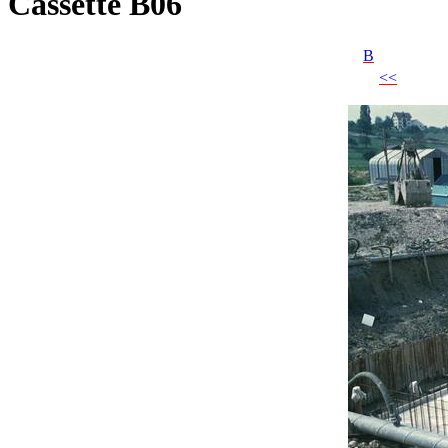
Cassette B06
B
<<