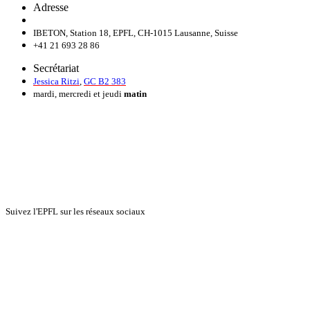
Adresse
IBETON, Station 18, EPFL, CH-1015 Lausanne, Suisse
+41 21 693 28 86
Secrétariat
Jessica Ritzi
,
GC B2 383
mardi, mercredi et jeudi
matin
Suivez l'EPFL sur les réseaux sociaux