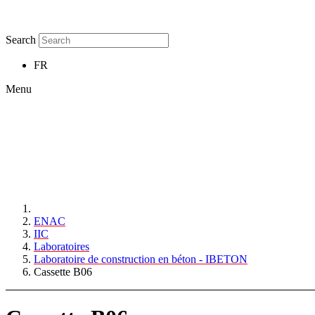
Search
FR
Menu
ENAC
IIC
Laboratoires
Laboratoire de construction en béton - IBETON
Cassette B06