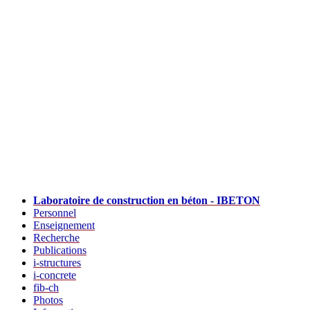
Laboratoire de construction en béton - IBETON
Personnel
Enseignement
Recherche
Publications
i-structures
i-concrete
fib-ch
Photos