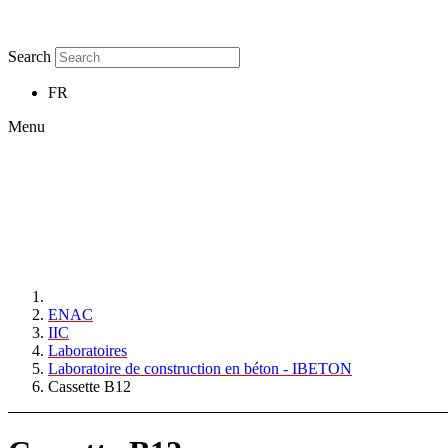
Search
FR
Menu
ENAC
IIC
Laboratoires
Laboratoire de construction en béton - IBETON
Cassette B12