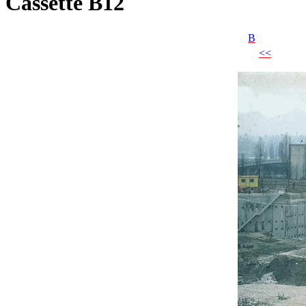
Cassette B12
B
<<