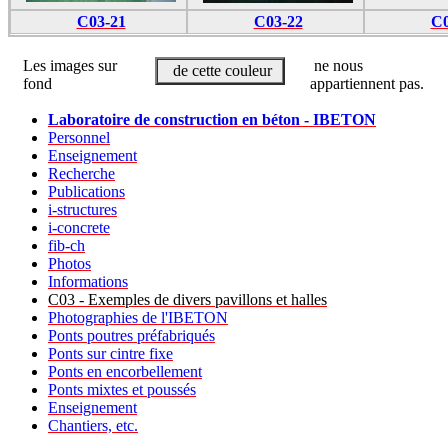
C03-21
C03-22
C0
Les images sur
ne nous
de cette couleur
fond
appartiennent pas.
Laboratoire de construction en béton - IBETON
Personnel
Enseignement
Recherche
Publications
i-structures
i-concrete
fib-ch
Photos
Informations
C03 - Exemples de divers pavillons et halles
Photographies de l'IBETON
Ponts poutres préfabriqués
Ponts sur cintre fixe
Ponts en encorbellement
Ponts mixtes et poussés
Enseignement
Chantiers, etc.