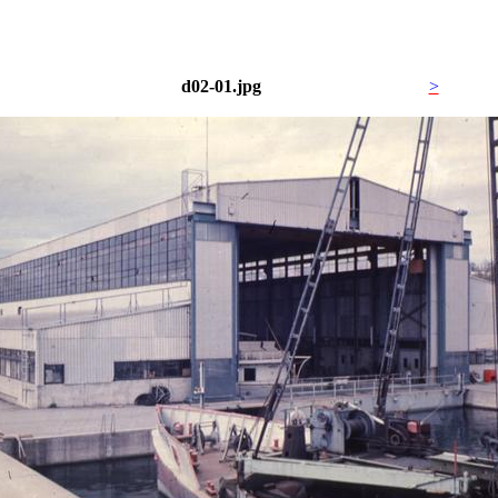
d02-01.jpg
>