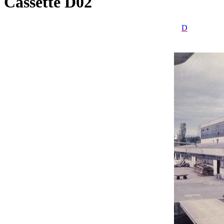
Cassette D02
D