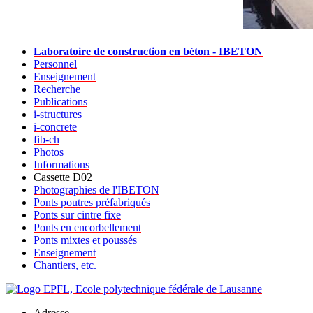
Laboratoire de construction en béton - IBETON
Personnel
Enseignement
Recherche
Publications
i-structures
i-concrete
fib-ch
Photos
Informations
Cassette D02
Photographies de l'IBETON
Ponts poutres préfabriqués
Ponts sur cintre fixe
Ponts en encorbellement
Ponts mixtes et poussés
Enseignement
Chantiers, etc.
Adresse