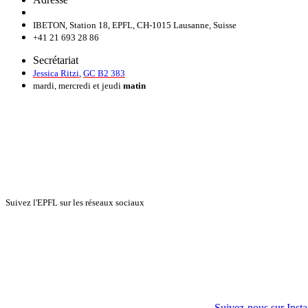
IBETON, Station 18, EPFL, CH-1015 Lausanne, Suisse
+41 21 693 28 86
Secrétariat
Jessica Ritzi
,
GC B2 383
mardi, mercredi et jeudi
matin
Suivez l'EPFL sur les réseaux sociaux
Suivez-nous sur Inst