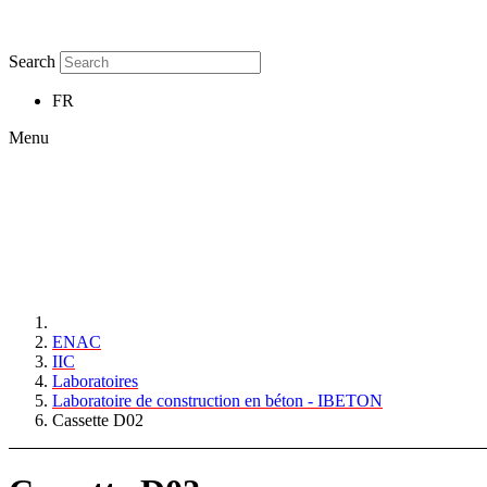
Search
FR
Menu
ENAC
IIC
Laboratoires
Laboratoire de construction en béton - IBETON
Cassette D02