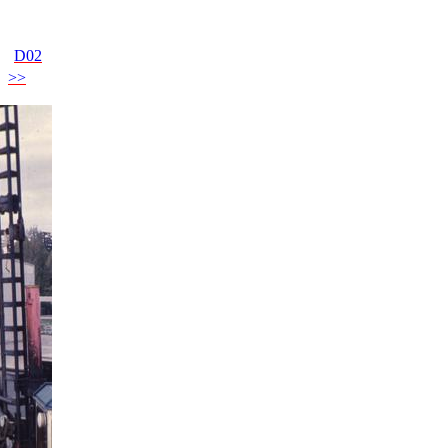
D02
>>