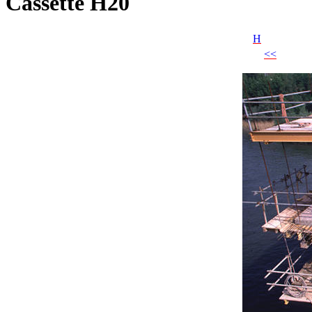
Cassette H20
H
<<