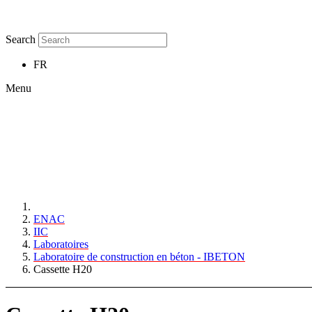
Search
FR
Menu
ENAC
IIC
Laboratoires
Laboratoire de construction en béton - IBETON
Cassette H20