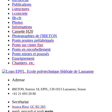
Publications
i-structures
i-concrete
fib-ch
Photos
Informations
Cassette H20
Photographies de l'IBETON
Ponts poutres préfabriqués
Ponts sur cintre fixe
Ponts en encorbellement
Ponts mixtes et poussés
Enseignement
Chantiers, etc.
Adresse
IBETON, Station 18, EPFL, CH-1015 Lausanne, Suisse
+41 21 693 28 86
Secrétariat
Jessica Ritzi
,
GC B2 383
mardi, mercredi et jeudi
matin