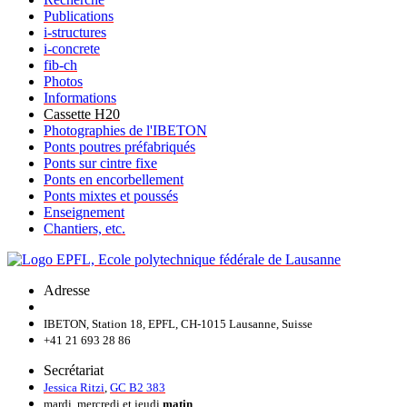
Publications
i-structures
i-concrete
fib-ch
Photos
Informations
Cassette H20
Photographies de l'IBETON
Ponts poutres préfabriqués
Ponts sur cintre fixe
Ponts en encorbellement
Ponts mixtes et poussés
Enseignement
Chantiers, etc.
Adresse
IBETON, Station 18, EPFL, CH-1015 Lausanne, Suisse
+41 21 693 28 86
Secrétariat
Jessica Ritzi
,
GC B2 383
mardi, mercredi et jeudi
matin