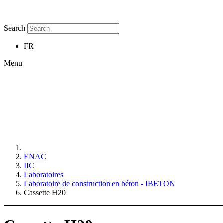
Search
FR
Menu
ENAC
IIC
Laboratoires
Laboratoire de construction en béton - IBETON
Cassette H20