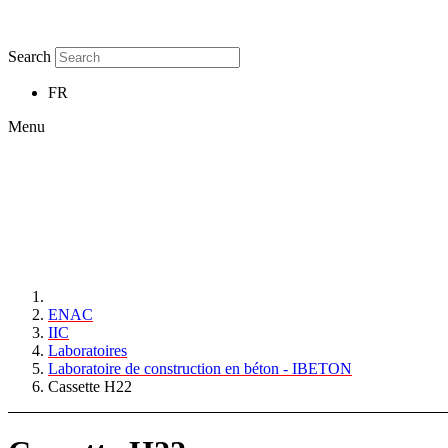
Search
FR
Menu
ENAC
IIC
Laboratoires
Laboratoire de construction en béton - IBETON
Cassette H22