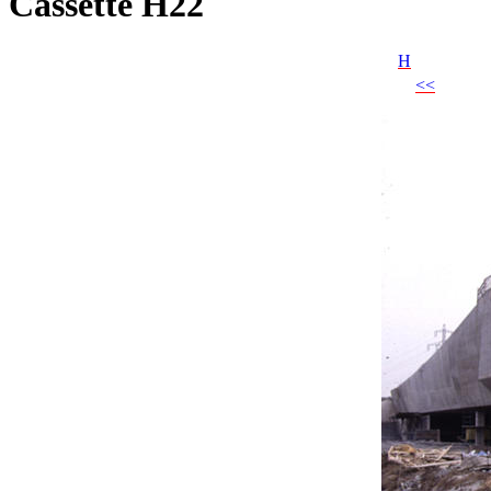
Cassette H22
H
<<