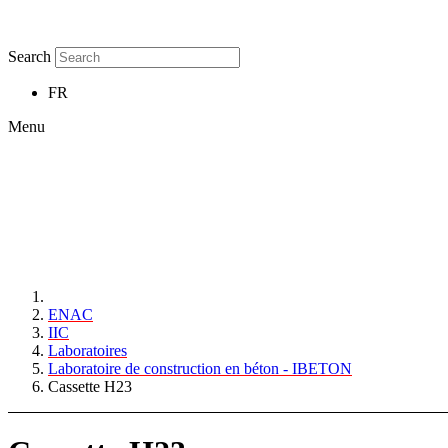
Search
FR
Menu
ENAC
IIC
Laboratoires
Laboratoire de construction en béton - IBETON
Cassette H23