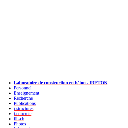
Laboratoire de construction en béton - IBETON
Personnel
Enseignement
Recherche
Publications
i-structures
i-concrete
fib-ch
Photos