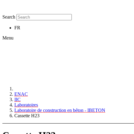
Search
FR
Menu
ENAC
IIC
Laboratoires
Laboratoire de construction en béton - IBETON
Cassette H23