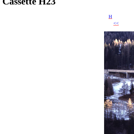
Cassette H23
H
<<