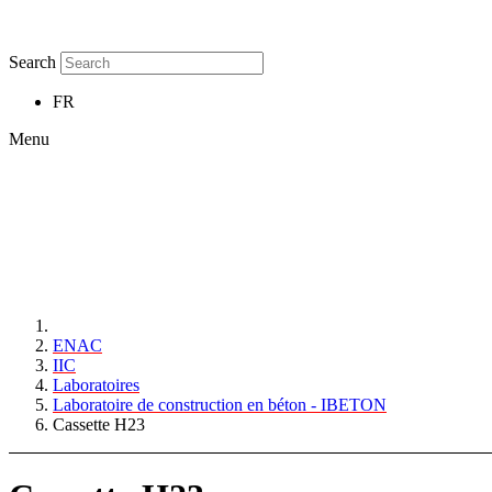
Search
FR
Menu
ENAC
IIC
Laboratoires
Laboratoire de construction en béton - IBETON
Cassette H23