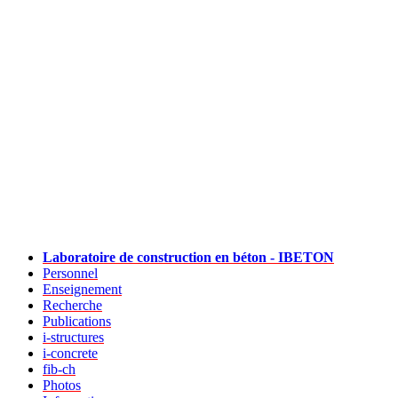
Laboratoire de construction en béton - IBETON
Personnel
Enseignement
Recherche
Publications
i-structures
i-concrete
fib-ch
Photos