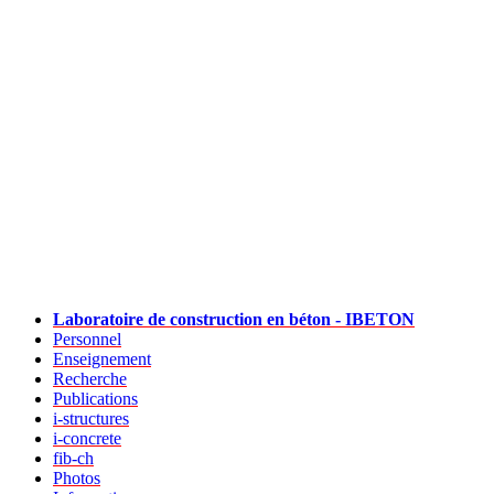
Laboratoire de construction en béton - IBETON
Personnel
Enseignement
Recherche
Publications
i-structures
i-concrete
fib-ch
Photos