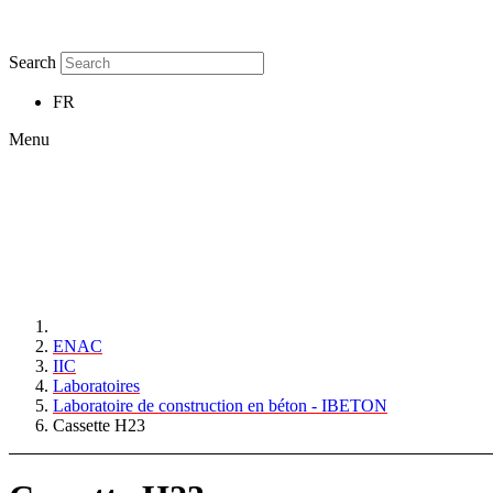
Search
FR
Menu
ENAC
IIC
Laboratoires
Laboratoire de construction en béton - IBETON
Cassette H23