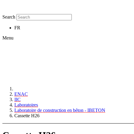
Search
FR
Menu
ENAC
IIC
Laboratoires
Laboratoire de construction en béton - IBETON
Cassette H26