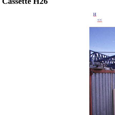
Cassette H26
H
<<