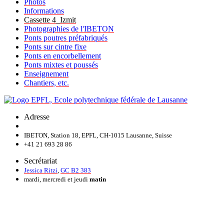
Photos
Informations
Cassette 4_Izmit
Photographies de l'IBETON
Ponts poutres préfabriqués
Ponts sur cintre fixe
Ponts en encorbellement
Ponts mixtes et poussés
Enseignement
Chantiers, etc.
Adresse
IBETON, Station 18, EPFL, CH-1015 Lausanne, Suisse
+41 21 693 28 86
Secrétariat
Jessica Ritzi
,
GC B2 383
mardi, mercredi et jeudi
matin