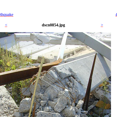
rthquake
<
dscn0854.jpg
>