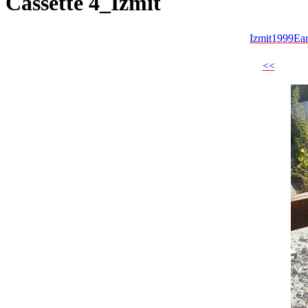
Cassette 4_Izmit
Izmit1999Ea
<<