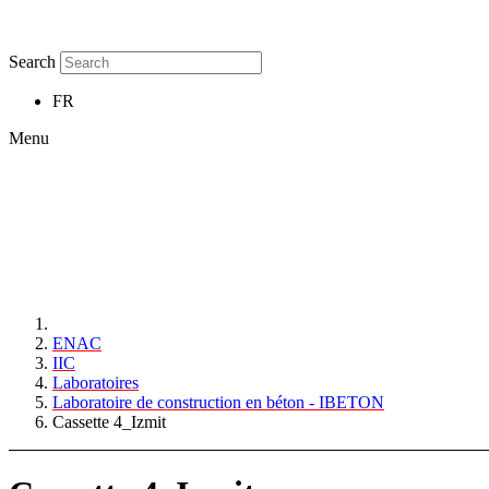
Search
FR
Menu
ENAC
IIC
Laboratoires
Laboratoire de construction en béton - IBETON
Cassette 4_Izmit