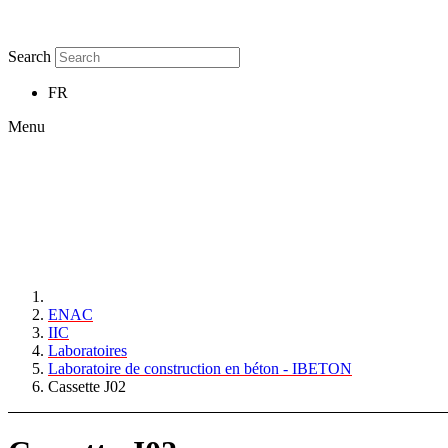
Search
FR
Menu
ENAC
IIC
Laboratoires
Laboratoire de construction en béton - IBETON
Cassette J02