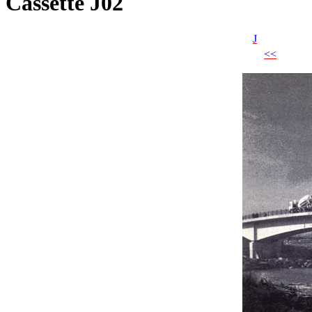
Cassette J02
J
<<