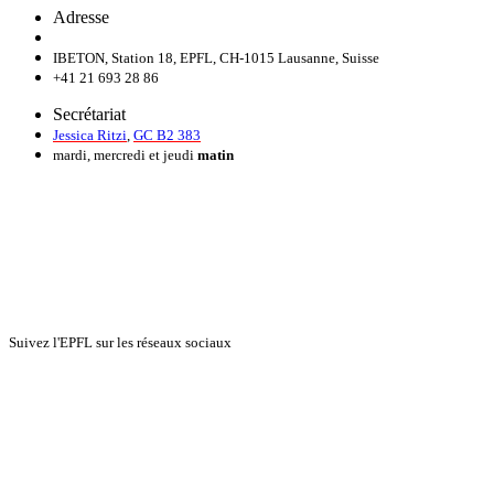
Adresse
IBETON, Station 18, EPFL, CH-1015 Lausanne, Suisse
+41 21 693 28 86
Secrétariat
Jessica Ritzi
,
GC B2 383
mardi, mercredi et jeudi
matin
Suivez l'EPFL sur les réseaux sociaux