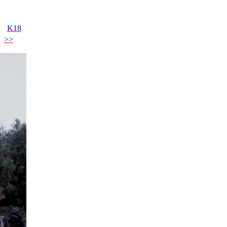
K18
>>