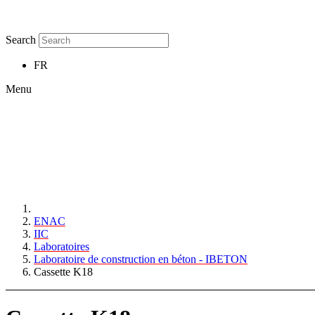
Search
FR
Menu
ENAC
IIC
Laboratoires
Laboratoire de construction en béton - IBETON
Cassette K18