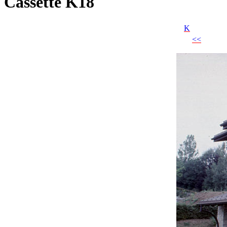
Cassette K18
K
<<