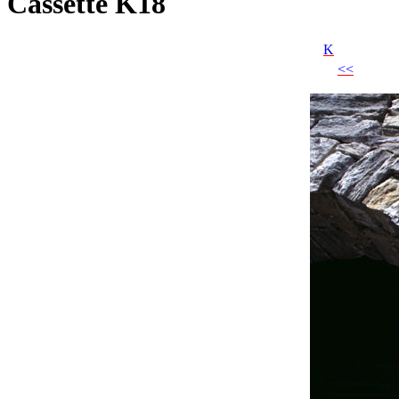
Cassette K18
K
<<