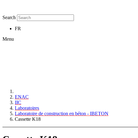
Search
FR
Menu
ENAC
IIC
Laboratoires
Laboratoire de construction en béton - IBETON
Cassette K18