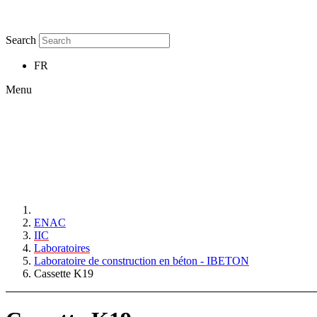
Search
FR
Menu
ENAC
IIC
Laboratoires
Laboratoire de construction en béton - IBETON
Cassette K19