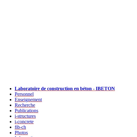
Laboratoire de construction en béton - IBETON
Personnel
Enseignement
Recherche
Publications
i-structures
i-concrete
fib-ch
Photos