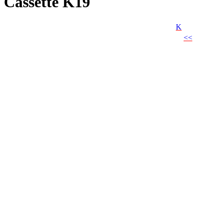
Cassette K19
K
<<