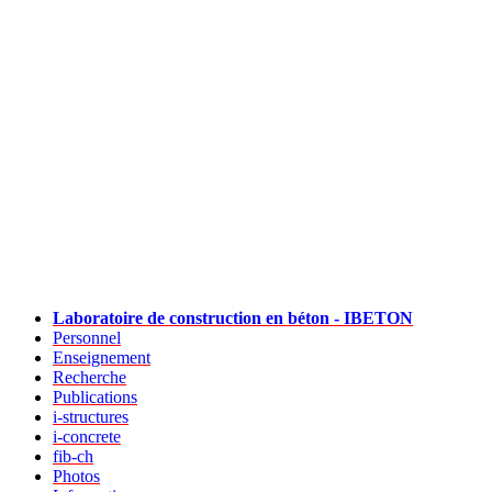
Laboratoire de construction en béton - IBETON
Personnel
Enseignement
Recherche
Publications
i-structures
i-concrete
fib-ch
Photos