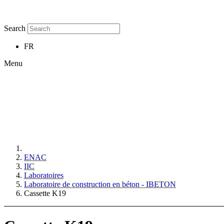
Search
FR
Menu
ENAC
IIC
Laboratoires
Laboratoire de construction en béton - IBETON
Cassette K19