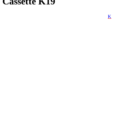
Cassette K19
K