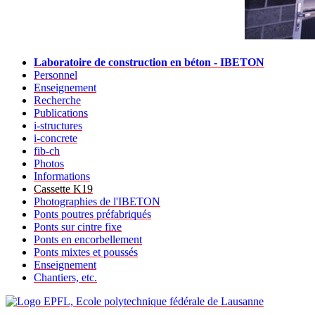
Laboratoire de construction en béton - IBETON
Personnel
Enseignement
Recherche
Publications
i-structures
i-concrete
fib-ch
Photos
Informations
Cassette K19
Photographies de l'IBETON
Ponts poutres préfabriqués
Ponts sur cintre fixe
Ponts en encorbellement
Ponts mixtes et poussés
Enseignement
Chantiers, etc.