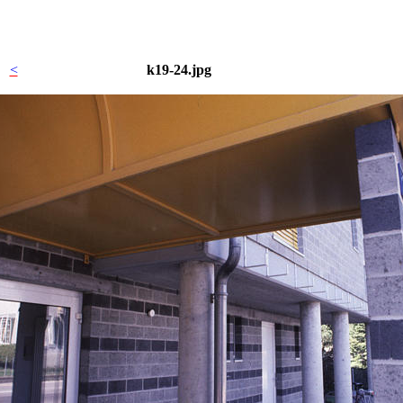
<
k19-24.jpg