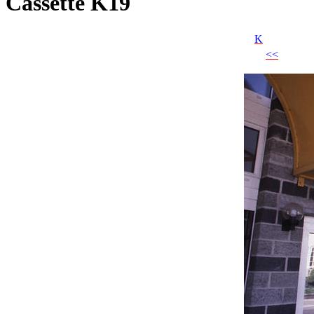
Cassette K19
K
<<