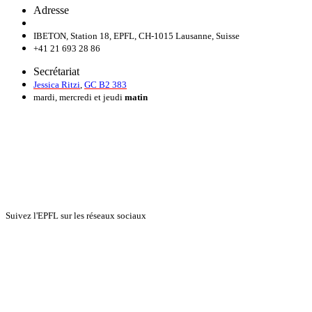
Adresse
IBETON, Station 18, EPFL, CH-1015 Lausanne, Suisse
+41 21 693 28 86
Secrétariat
Jessica Ritzi
,
GC B2 383
mardi, mercredi et jeudi
matin
Suivez l'EPFL sur les réseaux sociaux