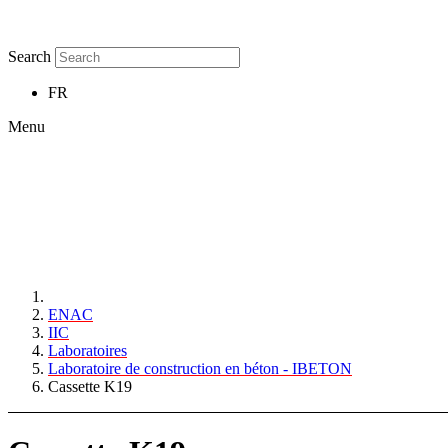
Search
FR
Menu
ENAC
IIC
Laboratoires
Laboratoire de construction en béton - IBETON
Cassette K19