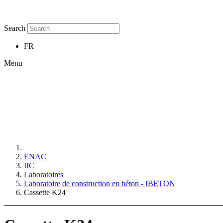
Search
FR
Menu
ENAC
IIC
Laboratoires
Laboratoire de construction en béton - IBETON
Cassette K24