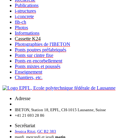
Publications
i-structures
i-concrete
fib-ch
Photos
Informations
Cassette K24
Photographies de l'IBETON
Ponts poutres préfabriqués
Ponts sur cintre fixe
Ponts en encorbellement
Ponts mixtes et poussés
Enseignement
Chantiers, etc.
Adresse
IBETON, Station 18, EPFL, CH-1015 Lausanne, Suisse
+41 21 693 28 86
Secrétariat
Jessica Ritzi
,
GC B2 383
mardi, mercredi et jeudi
matin