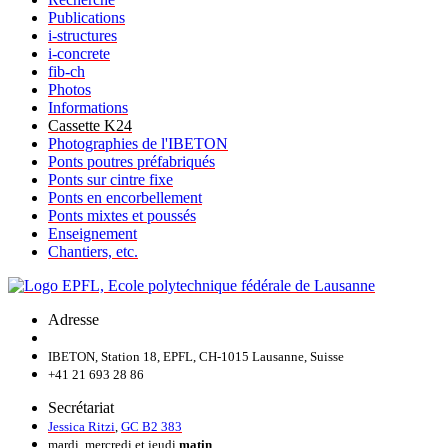
Publications
i-structures
i-concrete
fib-ch
Photos
Informations
Cassette K24
Photographies de l'IBETON
Ponts poutres préfabriqués
Ponts sur cintre fixe
Ponts en encorbellement
Ponts mixtes et poussés
Enseignement
Chantiers, etc.
Adresse
IBETON, Station 18, EPFL, CH-1015 Lausanne, Suisse
+41 21 693 28 86
Secrétariat
Jessica Ritzi
,
GC B2 383
mardi, mercredi et jeudi
matin