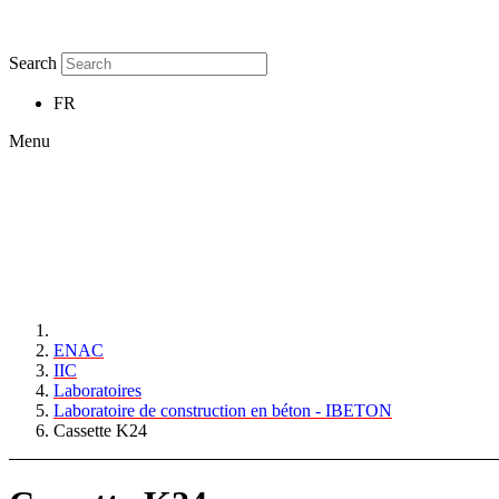
Search
FR
Menu
ENAC
IIC
Laboratoires
Laboratoire de construction en béton - IBETON
Cassette K24