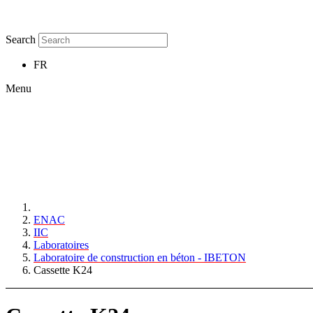
Search
FR
Menu
ENAC
IIC
Laboratoires
Laboratoire de construction en béton - IBETON
Cassette K24