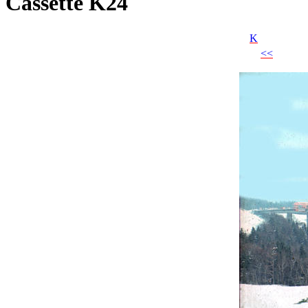
Cassette K24
K
<<