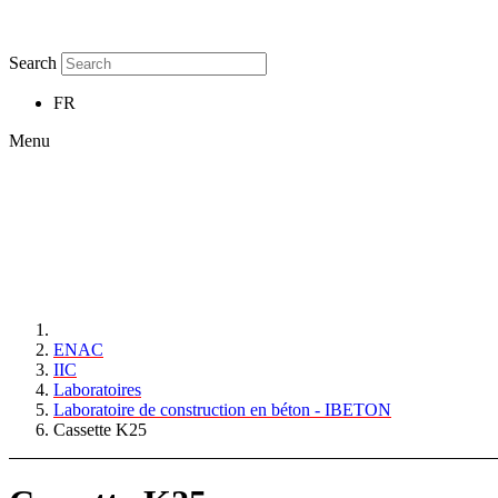
Search
FR
Menu
ENAC
IIC
Laboratoires
Laboratoire de construction en béton - IBETON
Cassette K25