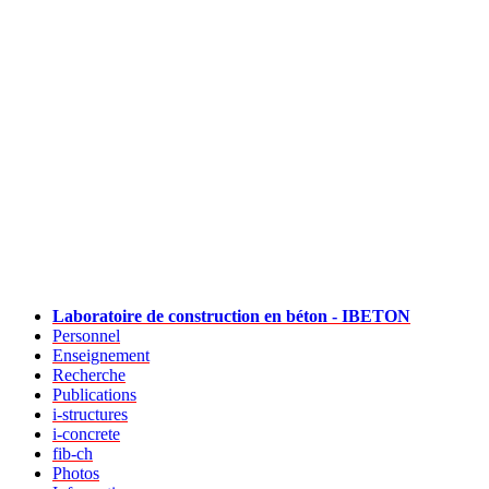
Laboratoire de construction en béton - IBETON
Personnel
Enseignement
Recherche
Publications
i-structures
i-concrete
fib-ch
Photos