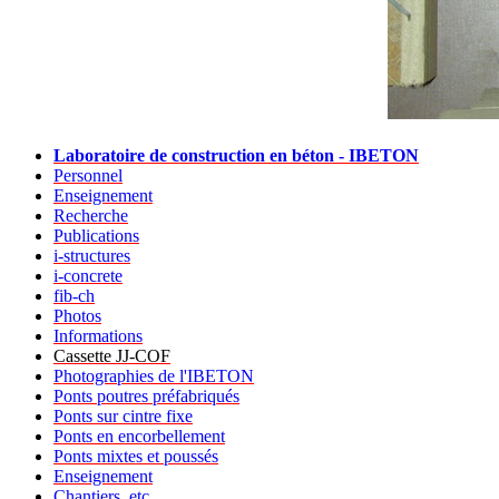
Laboratoire de construction en béton - IBETON
Personnel
Enseignement
Recherche
Publications
i-structures
i-concrete
fib-ch
Photos
Informations
Cassette JJ-COF
Photographies de l'IBETON
Ponts poutres préfabriqués
Ponts sur cintre fixe
Ponts en encorbellement
Ponts mixtes et poussés
Enseignement
Chantiers, etc.