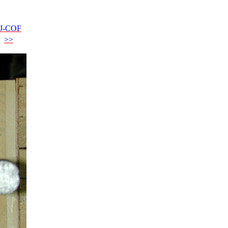
JJ-COF
>>