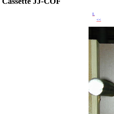
Cassette JJ-COF
L
<<