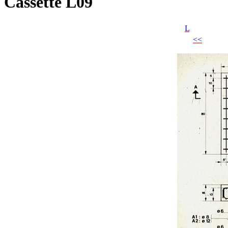
Cassette L09
L
<<