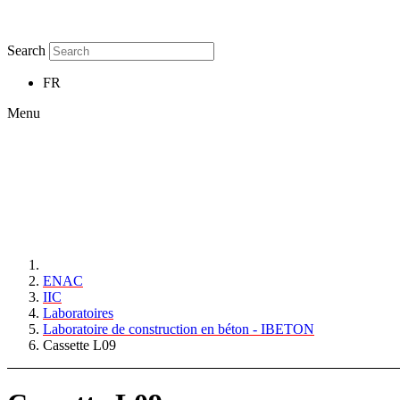
Search
FR
Menu
ENAC
IIC
Laboratoires
Laboratoire de construction en béton - IBETON
Cassette L09