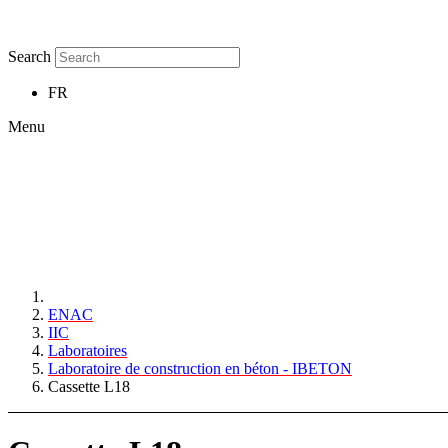
Search
FR
Menu
ENAC
IIC
Laboratoires
Laboratoire de construction en béton - IBETON
Cassette L18