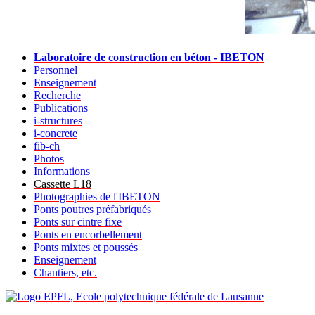
Laboratoire de construction en béton - IBETON
Personnel
Enseignement
Recherche
Publications
i-structures
i-concrete
fib-ch
Photos
Informations
Cassette L18
Photographies de l'IBETON
Ponts poutres préfabriqués
Ponts sur cintre fixe
Ponts en encorbellement
Ponts mixtes et poussés
Enseignement
Chantiers, etc.