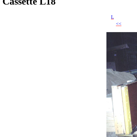
Cassette L18
L
<<