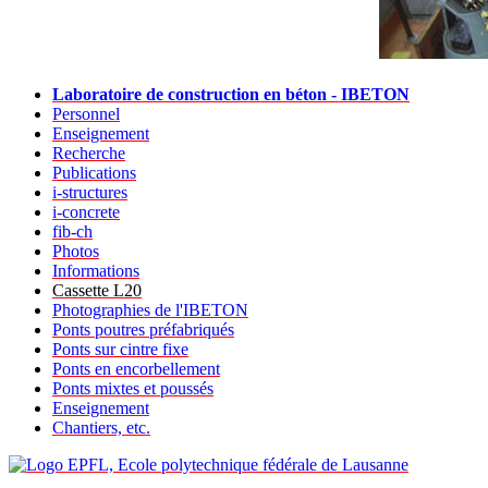
Laboratoire de construction en béton - IBETON
Personnel
Enseignement
Recherche
Publications
i-structures
i-concrete
fib-ch
Photos
Informations
Cassette L20
Photographies de l'IBETON
Ponts poutres préfabriqués
Ponts sur cintre fixe
Ponts en encorbellement
Ponts mixtes et poussés
Enseignement
Chantiers, etc.