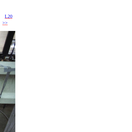
L20
>>