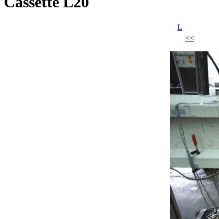
Cassette L20
L
<<