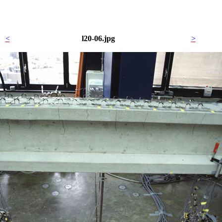
<
l20-06.jpg
>