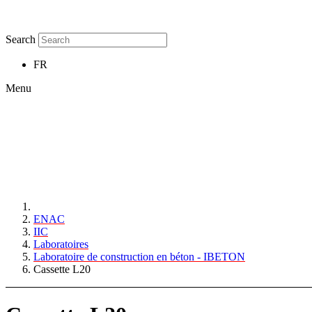
Search
FR
Menu
ENAC
IIC
Laboratoires
Laboratoire de construction en béton - IBETON
Cassette L20